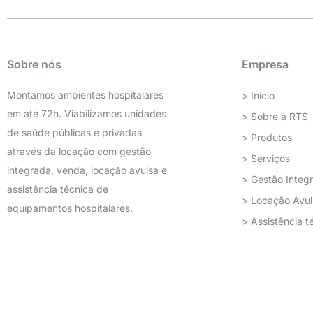
t
e
k
t
a
b
e
u
g
o
d
b
r
o
i
e
a
k
n
Sobre nós
Empresa
m
Montamos ambientes hospitalares
> Início
em até 72h. Viabilizamos unidades
> Sobre a RTS
de saúde públicas e privadas
> Produtos
através da locação com gestão
> Serviços
integrada, venda, locação avulsa e
> Gestão Integ
assistência técnica de
> Locação Avul
equipamentos hospitalares.
> Assistência t