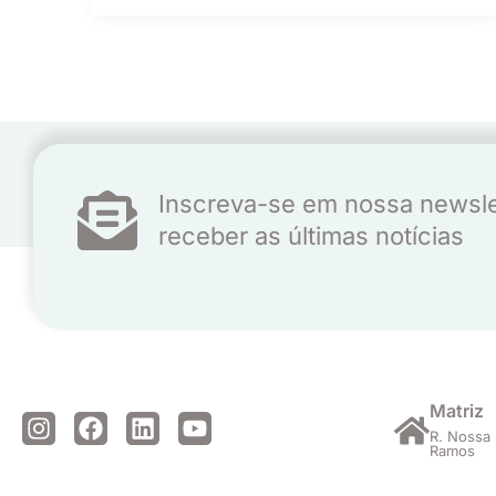
Inscreva-se em nossa newsle
receber as últimas notícias
Matriz
I
F
L
Y
R. Nossa 
n
a
i
o
Ramos
s
c
n
u