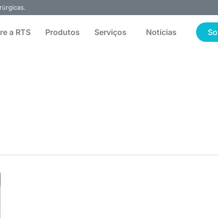
rúrgicas.
re a RTS
Produtos
Serviços
Notícias
So