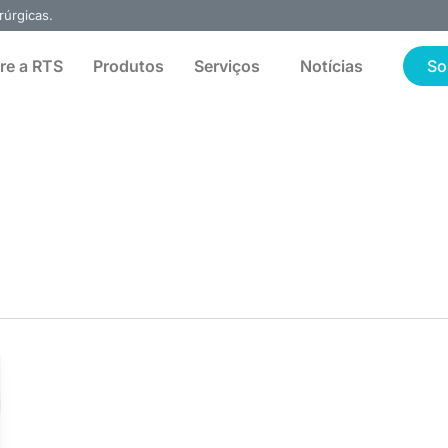
rúrgicas.
re a RTS
Produtos
Serviços
Notícias
So