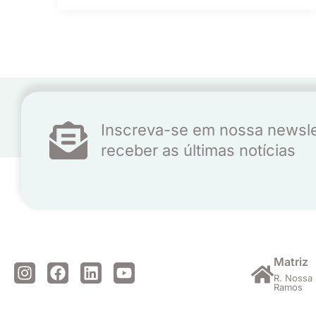
Inscreva-se em nossa newsle
receber as últimas notícias
Matriz
I
F
L
Y
R. Nossa 
n
a
i
o
Ramos
s
c
n
u