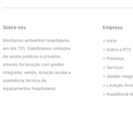
t
e
k
t
a
b
e
u
g
o
d
b
r
o
i
e
a
k
n
Sobre nós
Empresa
m
Montamos ambientes hospitalares
> Início
em até 72h. Viabilizamos unidades
> Sobre a RTS
de saúde públicas e privadas
> Produtos
através da locação com gestão
> Serviços
integrada, venda, locação avulsa e
> Gestão Integ
assistência técnica de
> Locação Avul
equipamentos hospitalares.
> Assistência t