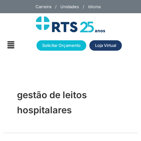
Ir
Carreira
/
Unidades
/ Idioma
para
o
conteúdo
Menu
Solicitar Orçamento
Loja Virtual
gestão de leitos
hospitalares