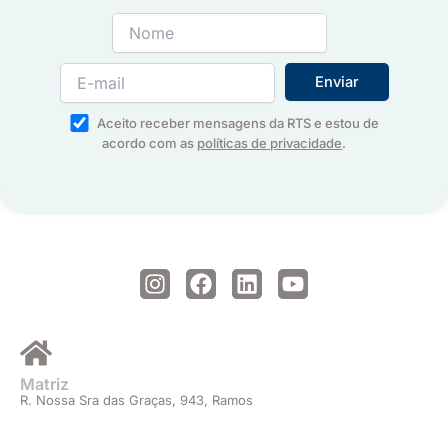
Aceito receber mensagens da RTS e estou de
acordo com as
políticas de privacidade
.
I
F
L
Y
n
a
i
o
s
c
n
u
t
e
k
t
a
b
e
u
Matriz
g
o
d
b
R. Nossa Sra das Graças, 943, Ramos
r
o
i
e
a
k
n