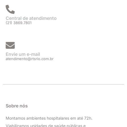
m
Central de atendimento
(21) 3869.7801
Envie um e-mail
atendimento@rtsrio.com.br
Sobre nós
Montamos ambientes hospitalares em até 72h.
Viabilizamos unidades de saúde públicas e