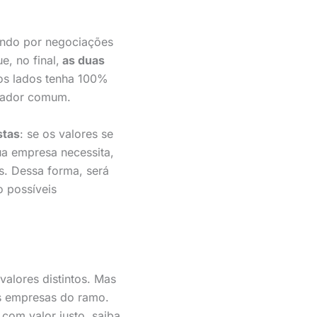
ando por negociações
, no final,
as duas
os lados tenha 100%
inador comum.
stas
: se os valores se
a empresa necessita,
s. Dessa forma, será
o possíveis
alores distintos. Mas
is empresas do ramo.
com valor justo, saiba