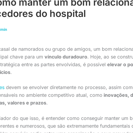
omo manter um bom relacion
edores do hospital
dmin
asal de namorados ou grupo de amigos, um bom relacio
cipal chave para um
vínculo duradouro
. Hoje, ao se constr
tratégica entre as partes envolvidas, é possível
elevar o p
ícios
.
es
devem se envolver diretamente no processo, assim como
pensáveis no ambiente competitivo atual, como
inovações, 
as, valores e prazos
.
fiador do que isso, é entender como conseguir manter um 
erentes e numerosos, que são extremamente fundamentais 