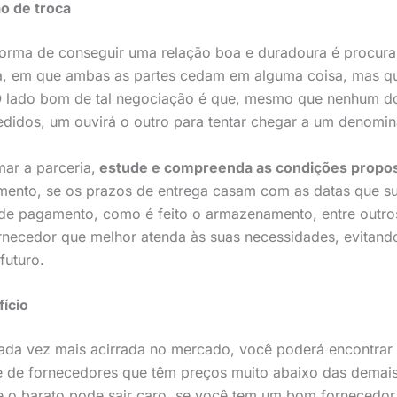
o de troca
forma de conseguir uma relação boa e duradoura é procur
a, em que ambas as partes cedam em alguma coisa, mas que
O lado bom de tal negociação é que, mesmo que nenhum d
edidos, um ouvirá o outro para tentar chegar a um denom
mar a parceria,
estude e compreenda as condições propo
ento, se os prazos de entrega casam com as datas que su
de de pagamento, como é feito o armazenamento, entre outro
ornecedor que melhor atenda às suas necessidades, evitand
futuro.
fício
da vez mais acirrada no mercado, você poderá encontrar v
ie de fornecedores que têm preços muito abaixo das dema
o barato pode sair caro, se você tem um bom fornecedor 