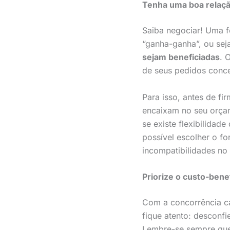
Tenha uma boa relaçã
Saiba negociar! Uma 
“ganha-ganha”, ou sej
sejam beneficiadas
. 
de seus pedidos conc
Para isso, antes de fir
encaixam no seu orçam
se existe flexibilida
possível escolher o f
incompatibilidades no 
Priorize o custo-bene
Com a concorrência ca
fique atento: desconf
Lembre-se sempre que 