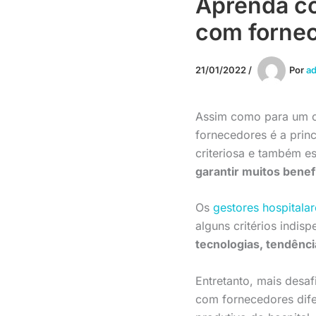
Aprenda c
com fornec
21/01/2022
/
Por
a
Assim como para um c
fornecedores é a prin
criteriosa e também es
garantir muitos benef
Os
gestores hospitalar
alguns critérios indis
tecnologias, tendênci
Entretanto, mais desa
com fornecedores dif