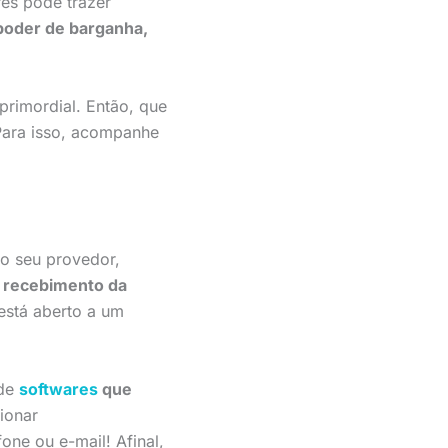
es pode trazer
poder de barganha,
primordial. Então, que
 Para isso, acompanhe
o seu provedor,
a recebimento da
está aberto a um
 de
softwares
que
ionar
one ou e-mail! Afinal,