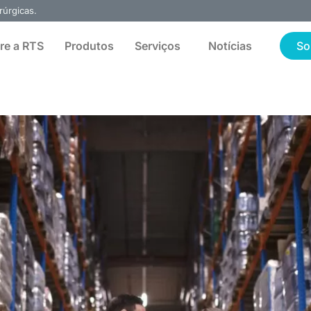
rúrgicas.
re a RTS
Produtos
Serviços
Notícias
So