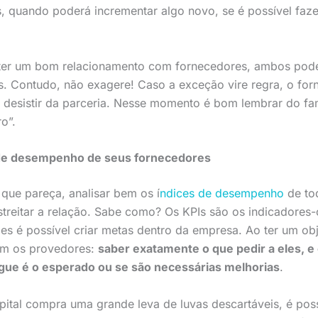
s, quando poderá incrementar algo novo, se é possível fa
nter um bom relacionamento com fornecedores, ambos po
 Contudo, não exagere! Caso a exceção vire regra, o forn
desistir da parceria. Nesse momento é bom lembrar do fam
o”.
e desempenho de seus fornecedores
 que pareça, analisar bem os í
ndices de desempenho
de to
treitar a relação. Sabe como? Os KPIs são os indicadores
s é possível criar metas dentro da empresa. Ao ter um obje
com os provedores:
saber exatamente o que pedir a eles, 
gue é o esperado ou se são necessárias melhorias
.
pital compra uma grande leva de luvas descartáveis, é pos