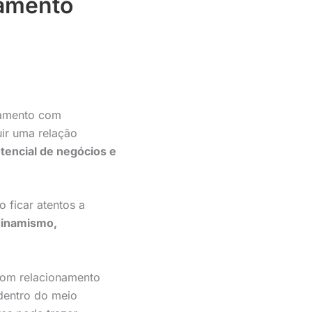
amento
namento com
uir uma relação
otencial de negócios e
 ficar atentos a
dinamismo,
bom relacionamento
dentro do meio