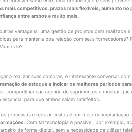
. Um convívio sadio entre uma organização e seus provedor
s mais competitivos, prazos mais flexíveis, aumento no 
nfiança entre ambos e muito mais
.
 outras vantagens, uma gestão de projetos bem realizada é 
is dicas para manter a boa relação com seus fornecedores?
! Vamos lá?
r a realizar suas compras, é interessante conversar com 
ramação de estoque e indicar os melhores períodos par
so, compartilhar sua agenda de suprimentos e mostrar que 
 essencial para que ambos saiam satisfeitos.
 os processos e reduzir custos é por meio da implantação
informações
. Com tal tecnologia é possível, por exemplo, ac
ceiro de forma digital, sem a necessidade de utilizar telef