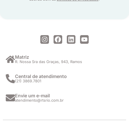
I
F
L
Y
n
a
i
o
s
c
n
u
t
e
k
t
Matriz
R. Nossa Sra das Graças, 943, Ramos
a
b
e
u
g
o
d
b
r
o
i
e
Central de atendimento
(21) 3869.7801
a
k
n
m
Envie um e-mail
atendimento@rtsrio.com.br