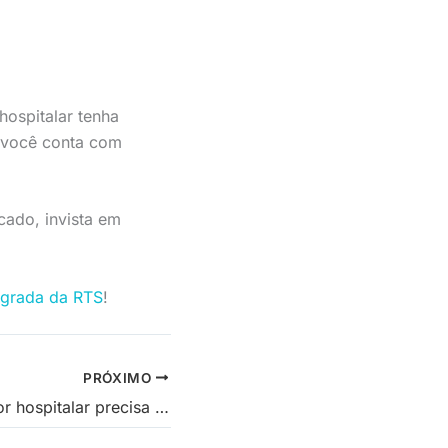
hospitalar tenha
, você conta com
ado, invista em
egrada da RTS
!
PRÓXIMO
O que todo gestor hospitalar precisa saber sobre prontuário eletrônico?