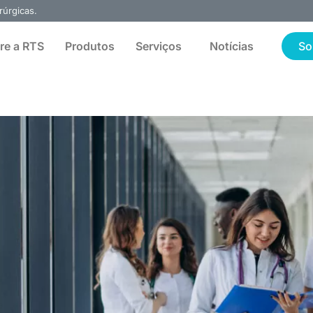
rúrgicas.
re a RTS
Produtos
Serviços
Notícias
So