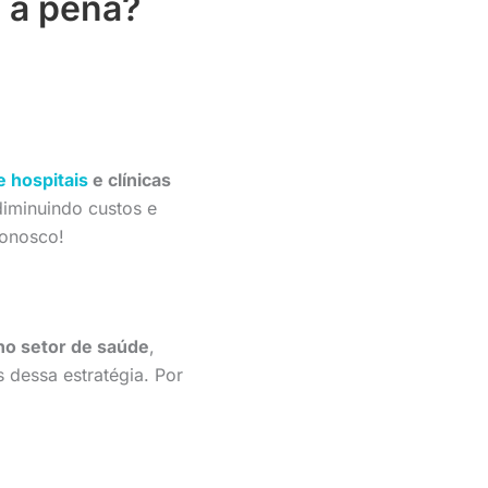
e a pena?
e hospitais
e clínicas
iminuindo custos e
conosco!
no setor de saúde
,
 dessa estratégia. Por