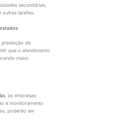
ssidades secundárias,
 outras tarefas.
restados
a prestação de
antir que o atendimento
recendo maior
ção
, as empresas
são e monitoramento
as, poderão ser