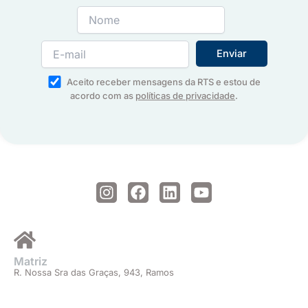
Aceito receber mensagens da RTS e estou de
acordo com as
políticas de privacidade
.
I
F
L
Y
n
a
i
o
s
c
n
u
t
e
k
t
a
b
e
u
Matriz
g
o
d
b
R. Nossa Sra das Graças, 943, Ramos
r
o
i
e
a
k
n